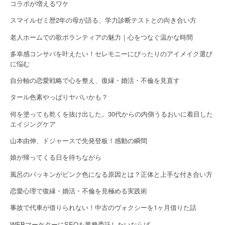
コラボが増えるワケ
n
スマイルゼミ歴2年の母が語る、学力診断テストとの向き合い方
老人ホームでの歌ボランティアの魅力｜心をつなぐ温かな時間
多幸感コンサバを叶えたい！セレモニーにぴったりのアイメイク選び
に悩む
自分軸の恋愛戦略で心を整え、復縁・婚活・不倫を見直す
タール色素やっぱりヤバいかも？
何を塗っても乾くを抜け出した。30代からの内側うるおいに着目した
エイジングケア
山本由伸、ドジャースで先発登板！感動の瞬間
娘が帰ってくる日を待ちながら
風呂のパッキンがピンク色になる原因とは？正体と上手な付き合い方
恋愛心理で復縁・婚活・不倫を見極める実践術
事故で代車が借りられない！中古のヴォクシーを1ヶ月借りた話
WEBマーケターにSEOを業務委託したいならば