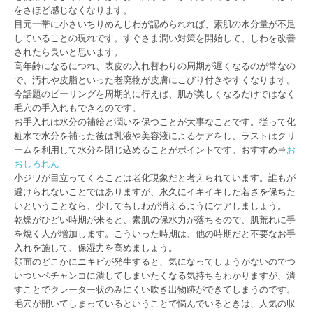
をさほど感じなくなります。
目元一帯に小さいちりめんじわが認められれば、素肌の水分量が不足
していることの現れです。すぐさま潤い対策を開始して、しわを改善
されたら良いと思います。
高年齢になるにつれ、表皮の入れ替わりの周期が遅くなるのが常なの
で、汚れや皮脂といった老廃物が皮膚にこびり付きやすくなります。
今話題のピーリングを周期的に行えば、肌が美しくなるだけではなく
毛穴の手入れもできるのです。
お手入れは水分の補給と潤いを保つことが大事なことです。従って化
粧水で水分を補った後は乳液や美容液によるケアをし、ラストはクリ
ームを利用して水分を閉じ込めることがポイントです。おすすめ⇒
お
おしろれん
小ジワが目立ってくることは老化現象だと考えられています。誰もが
避けられないことではありますが、永久にイキイキした若さを保ちた
いということなら、少しでもしわが消えるようにケアしましょう。
乾燥がひどい時期が来ると、素肌の保水力が落ちるので、肌荒れに手
を焼く人が増加します。こういった時期は、他の時期だと不要なお手
入れを施して、保湿力を高めましょう。
顔面のどこかにニキビが発生すると、気になってしょうがないのでつ
いついペチャンコに潰してしまいたくなる気持ちもわかりますが、潰
すことでクレーター状のみにくい吹き出物跡ができてしまうのです。
毛穴が開いてしまっているということで悩んでいるときは、人気の収