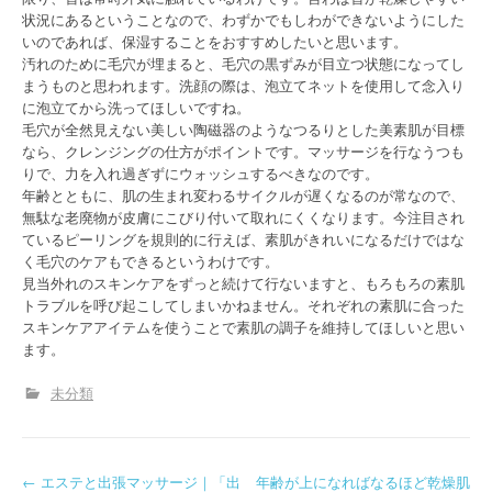
状況にあるということなので、わずかでもしわができないようにした
いのであれば、保湿することをおすすめしたいと思います。
汚れのために毛穴が埋まると、毛穴の黒ずみが目立つ状態になってし
まうものと思われます。洗顔の際は、泡立てネットを使用して念入り
に泡立てから洗ってほしいですね。
毛穴が全然見えない美しい陶磁器のようなつるりとした美素肌が目標
なら、クレンジングの仕方がポイントです。マッサージを行なうつも
りで、力を入れ過ぎずにウォッシュするべきなのです。
年齢とともに、肌の生まれ変わるサイクルが遅くなるのが常なので、
無駄な老廃物が皮膚にこびり付いて取れにくくなります。今注目され
ているピーリングを規則的に行えば、素肌がきれいになるだけではな
く毛穴のケアもできるというわけです。
見当外れのスキンケアをずっと続けて行ないますと、もろもろの素肌
トラブルを呼び起こしてしまいかねません。それぞれの素肌に合った
スキンケアアイテムを使うことで素肌の調子を維持してほしいと思い
ます。
未分類
P
←
エステと出張マッサージ｜「出
年齢が上になればなるほど乾燥肌