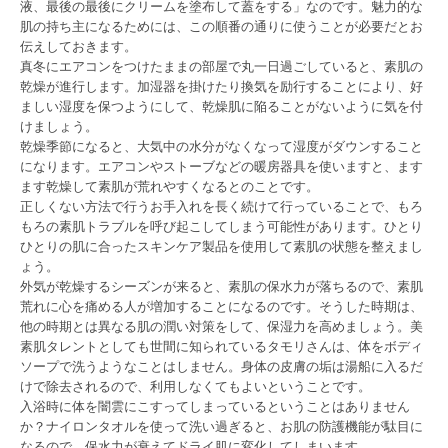
液、最後の最後にクリームを塗布して蓋をする」なのです。魅力的な
肌の持ち主になるためには、この順番の通りに使うことが必要だとお
伝えしておきます。
真冬にエアコンをつけたままの部屋で丸一日過ごしていると、素肌の
乾燥が進行します。加湿器を掛けたり換気を励行することにより、好
ましい湿度を保つようにして、乾燥肌に陥ることがないように気を付
けましょう。
乾燥季節になると、大気中の水分がなくなって湿度がダウンすること
になります。エアコンやストーブなどの暖房器具を使いますと、ます
ます乾燥して素肌が荒れやすくなるとのことです。
正しくない方法で行うお手入れを長く続けて行っていることで、もろ
もろの素肌トラブルを呼び起こしてしまう可能性があります。ひとり
ひとりの肌に合ったスキンケア製品を使用して素肌の状態を整えまし
ょう。
外気が乾燥するシーズンが来ると、素肌の保水力が落ちるので、素肌
荒れに心を痛める人が増加することになるのです。そうした時期は、
他の時期とは異なる肌の潤い対策をして、保湿力を高めましょう。美
素肌タレントとしても世間に知られているタモリさんは、体をボディ
ソープで洗うようなことはしません。身体の皮膚の垢は湯船に入るだ
けで除去されるので、利用しなくてもよいということです。
入浴時に体を闇雲にこすってしまっているということはありません
か？ナイロンタオルを使って洗い過ぎると、お肌の防護機能が駄目に
なるので、保水力が衰えてドライ肌に変化してしまいます。