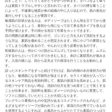
試すことで、しっくりくるかどうかがつかめます。タバコをよく吸う
人は素肌トラブルしやすいと言われています。タバコの煙を吸うこと
によって、不健康な物質が体の組織の中に入り込むので、肌の老化が
進行しやすくなることが要因です。
敏感肌の症状がある人は、ボディソープはたくさん泡を立ててから使
うようにしましょう、最初から泡になって出て来る泡タイプを使えば
手間が省けます。手の掛かる泡立て作業をカットできます。
目の周囲の皮膚は特に薄いので、ゴシゴシと力を入れて洗顔をするよ
うな方は、素肌を傷めることが想定されます。特に小ジワの要因とな
ってしまう心配があるので、やんわりと洗う必要があるのです。
乾燥肌の人は、何かにつけ肌がムズムズしてかゆくなります。ムズム
ズするからといってボリボリかきむしると、余計に素肌荒れが進みま
す。入浴の後には、顔から足先までの保湿を行うことをお勧めしま
す。
誤ったスキンケアをずっと続けて行けば、肌の内側の水分保持力が弱
くなり、敏感肌になる可能性が強まります。セラミド成分が入ってい
るスキンケア商品を有効利用して、素肌の保湿力を高めましょう。肌
の色ツヤがすぐれない時は、洗顔の仕方を見つめ直すことで良くする
ことが出来ます。洗顔料を素肌にダメージの少ないものに変更して、
ソフトに洗顔していただくことが大切になります。
フレグランス重視のものや定評があるコスメブランドのものなど、さ
まざまなボディソープが扱われています。保湿の力が秀でているもの
を使用するようにすれば、お風呂から上がりたてでも素肌のつっぱり