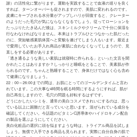
謝）の活性化に繋がります。運動を実践することで血液の巡りを良く
すれば、ターンオーバーも促されますので、美肌に変われるのです。
皮膚にキープされる水分量がアップしハリが回復すると、クレーター
のようだった毛穴が気にならなくなるでしょう。従ってローションを
たっぷりたたき込んだ後は、スキンミルクやクリームで十分に保湿を
行なわなければなりません。本来はトラブルひとつなかった肌だった
のに、突如敏感素肌体質へと変貌を遂げてしまう人もいます。最近ま
で愛用していたお手入れ商品が素肌に合わなくなってしまうので、見
直しをする必要があります。
「透き通るような美しい素肌は就寝時に作られる」といった文言を聞
かれたことはありますか？しっかりと睡眠をとることで、美素肌が作
られるのです。ちゃんと熟睡することで、身体だけではなく心も含め
て健康になりましょう。
22：00～26:00までの間は、お肌にとってのゴールデンタイムと言わ
れています。この大事な4時間を眠る時間にするようにすれば、肌が
自己再生しますので、毛穴の問題も好転するはずです。
どうにかしたいシミを、通常の美白コスメできれいにするのは、思っ
ている以上に困難だと言っていいと思います。混ぜられている成分を
確認してください。今話題のビタミンC誘導体やハイドロキノン配合
の製品を選ぶようにしてください。
美白化粧品の選択に頭を悩ますような時は、トライアル商品を試しま
しょう。無償で入手できる商品も見られます。実際に自分自身の肌で