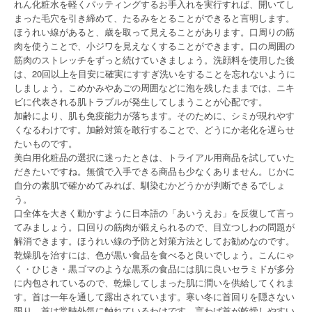
れん化粧水を軽くパッティングするお手入れを実行すれば、開いてし
まった毛穴を引き締めて、たるみをとることができると言明します。
ほうれい線があると、歳を取って見えることがあります。口周りの筋
肉を使うことで、小ジワを見えなくすることができます。口の周囲の
筋肉のストレッチをずっと続けていきましょう。洗顔料を使用した後
は、20回以上を目安に確実にすすぎ洗いをすることを忘れないように
しましょう。こめかみやあごの周囲などに泡を残したままでは、ニキ
ビに代表される肌トラブルが発生してしまうことが心配です。
加齢により、肌も免疫能力が落ちます。そのために、シミが現れやす
くなるわけです。加齢対策を敢行することで、どうにか老化を遅らせ
たいものです。
美白用化粧品の選択に迷ったときは、トライアル用商品を試していた
だきたいですね。無償で入手できる商品も少なくありません。じかに
自分の素肌で確かめてみれば、馴染むかどうかが判断できるでしょ
う。
口全体を大きく動かすように日本語の「あいうえお」を反復して言っ
てみましょう。口回りの筋肉が鍛えられるので、目立つしわの問題が
解消できます。ほうれい線の予防と対策方法としてお勧めなのです。
乾燥肌を治すには、色が黒い食品を食べると良いでしょう。こんにゃ
く・ひじき・黒ゴマのような黒系の食品には肌に良いセラミドが多分
に内包されているので、乾燥してしまった肌に潤いを供給してくれま
す。首は一年を通して露出されています。寒い冬に首回りを隠さない
限り、首は常時外気に触れているわけです。言わば首が乾燥しやすい