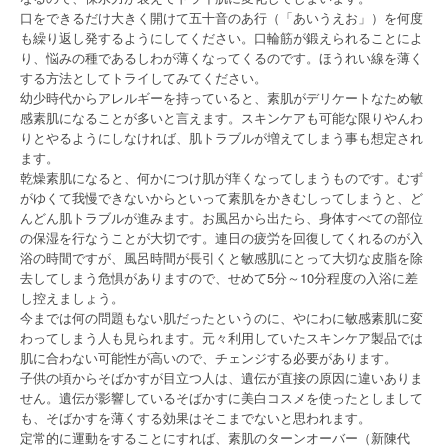
口をできるだけ大きく開けて五十音のあ行（「あいうえお」）を何度
も繰り返し発するようにしてください。口輪筋が鍛えられることによ
り、悩みの種であるしわが薄くなってくるのです。ほうれい線を薄く
する方法としてトライしてみてください。
幼少時代からアレルギーを持っていると、素肌がデリケートなため敏
感素肌になることが多いと言えます。スキンケアも可能な限りやんわ
りとやるようにしなければ、肌トラブルが増えてしまう事も想定され
ます。
乾燥素肌になると、何かにつけ肌が痒くなってしまうものです。むず
がゆくて我慢できないからといって素肌をかきむしってしまうと、ど
んどん肌トラブルが進みます。お風呂から出たら、身体すべての部位
の保湿を行なうことが大切です。連日の疲労を回復してくれるのが入
浴の時間ですが、風呂時間が長引くと敏感肌にとって大切な皮脂を除
去してしまう危惧がありますので、せめて5分～10分程度の入浴に差
し控えましょう。
今までは何の問題もない肌だったというのに、やにわに敏感素肌に変
わってしまう人も見られます。元々利用していたスキンケア製品では
肌に合わない可能性が高いので、チェンジする必要があります。
子供の頃からそばかすが目立つ人は、遺伝が直接の原因に違いありま
せん。遺伝が影響しているそばかすに美白コスメを使ったとしまして
も、そばかすを薄くする効果はそこまでないと思われます。
定常的に運動をすることにすれば、素肌のターンオーバー（新陳代