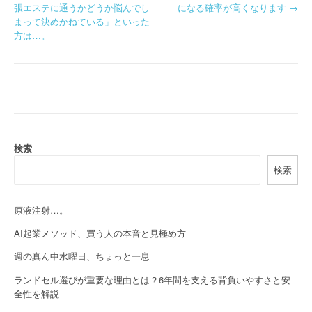
張エステに通うかどうか悩んでし
になる確率が高くなります
→
o
まって決めかねている」といった
方は…。
s
t
n
a
v
検索
i
検索
g
原液注射…。
a
AI起業メソッド、買う人の本音と見極め方
t
週の真ん中水曜日、ちょっと一息
i
ランドセル選びが重要な理由とは？6年間を支える背負いやすさと安
o
全性を解説