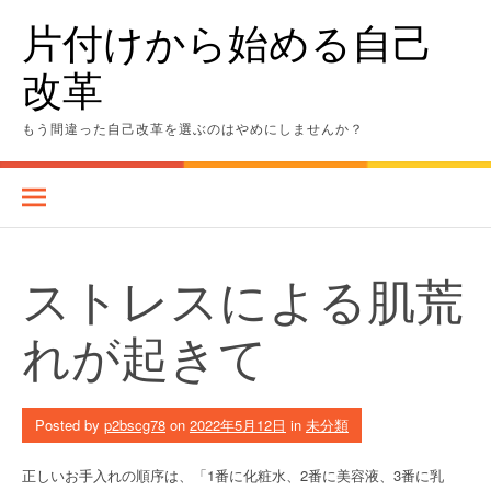
Skip
片付けから始める自己
to
content
改革
もう間違った自己改革を選ぶのはやめにしませんか？
ストレスによる肌荒
れが起きて
Posted by
p2bscg78
on
2022年5月12日
in
未分類
正しいお手入れの順序は、「1番に化粧水、2番に美容液、3番に乳