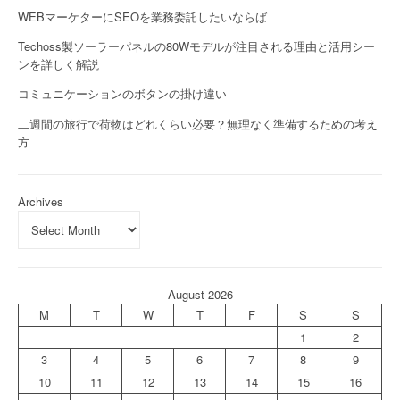
WEBマーケターにSEOを業務委託したいならば
Techoss製ソーラーパネルの80Wモデルが注目される理由と活用シー
ンを詳しく解説
コミュニケーションのボタンの掛け違い
二週間の旅行で荷物はどれくらい必要？無理なく準備するための考え
方
Archives
August 2026
M
T
W
T
F
S
S
1
2
3
4
5
6
7
8
9
10
11
12
13
14
15
16