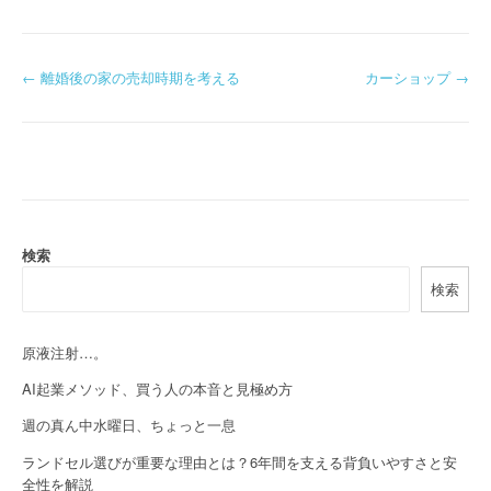
P
←
離婚後の家の売却時期を考える
カーショップ
→
o
s
t
n
検索
a
検索
v
i
原液注射…。
AI起業メソッド、買う人の本音と見極め方
g
週の真ん中水曜日、ちょっと一息
a
ランドセル選びが重要な理由とは？6年間を支える背負いやすさと安
t
全性を解説