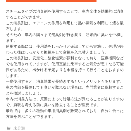
スチームタイプの消臭剤を使用することで、車内全体を効果的に消臭
することができます。
この消臭剤は、エアコンの作用を利用して熱い蒸気を利用して煙を散
布します。
そのため、車内の隅々まで消臭剤が行き渡り、効果的に臭いを中和し
ます。
使用する際には、使用法をしっかりと確認してから実施し、処理が終
わった後はしっかりと換気をして空気を入れ替えましょう。
この消臭剤は、安定化二酸化塩素が原料となっており、医療機関など
でも使用されていますが、使用直後に乗車すると気分が悪くなる可能
性があるため、出かける予定よりも余裕を持って行うことをおすすめ
します。
一度使用すると、消臭効果が長続きするというメリットもあります。
車の内部を掃除しても臭いが取れない場合は、専門業者に依頼するこ
とを検討しましょう。
車内の消臭方法は、原因によって対処方法が異なることがありますの
で、買取を考える前に臭いを除去することが重要です。
最近では、多くの種類の車用消臭剤が販売されており、自分に合った
方法を選ぶことができます。
未分類