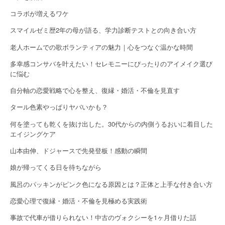
i
コラボが増えるワケ
o
スマイルゼミ歴2年の母が語る、学力診断テストとの向き合い方
n
老人ホームでの歌ボランティアの魅力｜心をつなぐ温かな時間
多幸感コンサバを叶えたい！セレモニーにぴったりのアイメイク選び
に悩む
自分軸の恋愛戦略で心を整え、復縁・婚活・不倫を見直す
タール色素やっぱりヤバいかも？
何を塗っても乾くを抜け出した。30代からの内側うるおいに着目した
エイジングケア
山本由伸、ドジャースで先発登板！感動の瞬間
娘が帰ってくる日を待ちながら
風呂のパッキンがピンク色になる原因とは？正体と上手な付き合い方
恋愛心理で復縁・婚活・不倫を見極める実践術
事故で代車が借りられない！中古のヴォクシーを1ヶ月借りた話