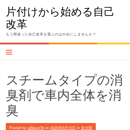
Skip
片付けから始める自己
to
content
改革
もう間違った自己改革を選ぶのはやめにしませんか？
スチームタイプの消
臭剤で車内全体を消
臭
Posted by
p2bscg78
on
2025年6月10日
in
未分類