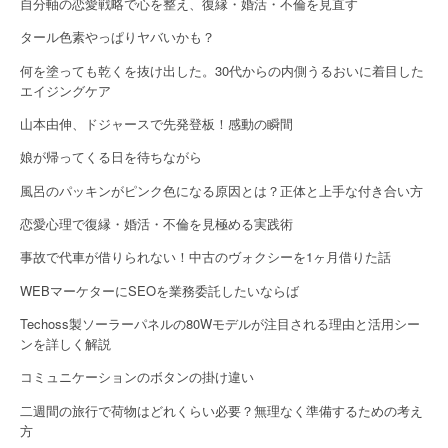
自分軸の恋愛戦略で心を整え、復縁・婚活・不倫を見直す
タール色素やっぱりヤバいかも？
何を塗っても乾くを抜け出した。30代からの内側うるおいに着目した
エイジングケア
山本由伸、ドジャースで先発登板！感動の瞬間
娘が帰ってくる日を待ちながら
風呂のパッキンがピンク色になる原因とは？正体と上手な付き合い方
恋愛心理で復縁・婚活・不倫を見極める実践術
事故で代車が借りられない！中古のヴォクシーを1ヶ月借りた話
WEBマーケターにSEOを業務委託したいならば
Techoss製ソーラーパネルの80Wモデルが注目される理由と活用シー
ンを詳しく解説
コミュニケーションのボタンの掛け違い
二週間の旅行で荷物はどれくらい必要？無理なく準備するための考え
方