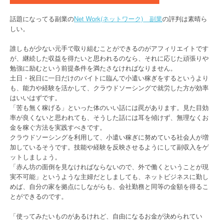
話題になってる副業の
Net Work(ネットワーク) 副業
の評判は素晴ら
しい。
誰しもが少ない元手で取り組むことができるのがアフィリエイトです
が、継続した収益を得たいと思われるのなら、それに応じた頑張りや
勉強に励むという前提条件を満たさなければなりません。
土日・祝日に一日だけのバイトに臨んで小遣い稼ぎをするというより
も、能力や経験を活かして、クラウドソーシングで就労した方が効率
はいいはずです。
「苦も無く稼げる」といった体のいい話には罠があります。見た目効
率が良くないと思われても、そうした話には耳を傾けず、無理なくお
金を稼ぐ方法を実践すべきです。
クラウドソーシングを利用して、小遣い稼ぎに努めている社会人が増
加しているそうです。技能や経験を反映させるようにして副収入をゲ
ットしましょう。
「赤ん坊の面倒を見なければならないので、外で働くということが現
実不可能」というような主婦だとしましても、ネットビジネスに勤し
めば、自分の家を拠点にしながらも、会社勤務と同等の金額を得るこ
とができるのです。
「使ってみたいものがあるけれど、自由になるお金が決められてい