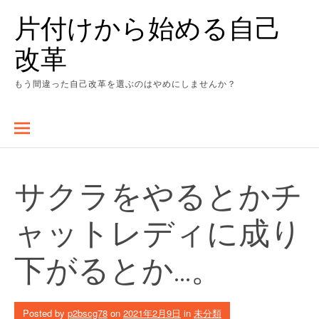
Skip
片付けから始める自己
to
content
改革
もう間違った自己改革を選ぶのはやめにしませんか？
サクラをやるとかチ
ャットレディに成り
下がるとか…。
Posted by
p2bscg78
on
2021年2月9日
in
未分類