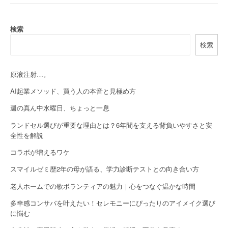
n
a
検索
v
検索
i
g
原液注射…。
a
AI起業メソッド、買う人の本音と見極め方
週の真ん中水曜日、ちょっと一息
t
ランドセル選びが重要な理由とは？6年間を支える背負いやすさと安
i
全性を解説
o
コラボが増えるワケ
n
スマイルゼミ歴2年の母が語る、学力診断テストとの向き合い方
老人ホームでの歌ボランティアの魅力｜心をつなぐ温かな時間
多幸感コンサバを叶えたい！セレモニーにぴったりのアイメイク選び
に悩む