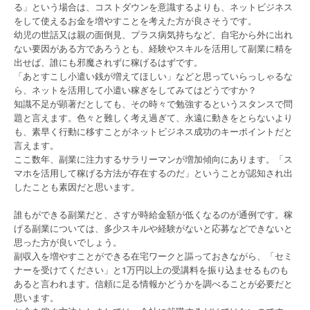
る」という場合は、コストダウンを意識するよりも、ネットビジネス
をして使えるお金を増やすことを考えた方が良さそうです。
幼児の世話又は親の面倒見、プラス病気持ちなど、自宅から外に出れ
ない要因がある方であろうとも、経験やスキルを活用して副業に精を
出せば、誰にも邪魔されずに稼げるはずです。
「あとすこし小遣い銭が増えてほしい」などと思っていらっしゃるな
ら、ネットを活用して小遣い稼ぎをしてみてはどうですか？
知識不足が顕著だとしても、その時々で勉強するというスタンスで問
題と言えます。色々と難しく考え過ぎて、永遠に動きをとらないより
も、素早く行動に移すことがネットビジネス成功のキーポイントだと
言えます。
ここ数年、副業に注力するサラリーマンが増加傾向にあります。「ス
マホを活用して稼げる方法が存在するのだ」ということが認知され出
したことも素因だと思います。
誰もができる副業だと、さすが時給金額が低くなるのが通例です。稼
げる副業については、多少スキルや経験がないと応募などできないと
思った方が良いでしょう。
副収入を増やすことができる在宅ワークと謳っておきながら、「セミ
ナーを受けてください」と1万円以上の受講料を振り込ませるものも
あると言われます。信頼に足る情報かどうかを調べることが必要だと
思います。