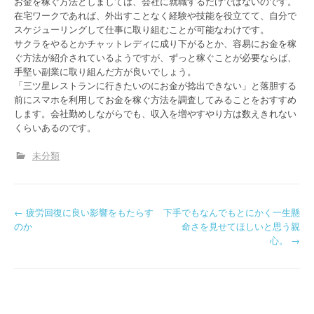
お金を稼ぐ方法としましては、会社に就職するだけではないのです。
在宅ワークであれば、外出すことなく経験や技能を役立てて、自分で
スケジューリングして仕事に取り組むことが可能なわけです。
サクラをやるとかチャットレディに成り下がるとか、容易にお金を稼
ぐ方法が紹介されているようですが、ずっと稼ぐことが必要ならば、
手堅い副業に取り組んだ方が良いでしょう。
「三ツ星レストランに行きたいのにお金が捻出できない」と落胆する
前にスマホを利用してお金を稼ぐ方法を調査してみることをおすすめ
します。会社勤めしながらでも、収入を増やすやり方は数えきれない
くらいあるのです。
未分類
P
←
疲労回復に良い影響をもたらす
下手でもなんでもとにかく一生懸
のか
命さを見せてほしいと思う親
o
心。
→
s
t