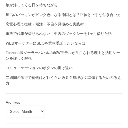
娘が帰ってくる日を待ちながら
風呂のパッキンがピンク色になる原因とは？正体と上手な付き合い方
恋愛心理で復縁・婚活・不倫を見極める実践術
事故で代車が借りられない！中古のヴォクシーを1ヶ月借りた話
WEBマーケターにSEOを業務委託したいならば
Techoss製ソーラーパネルの80Wモデルが注目される理由と活用シー
ンを詳しく解説
コミュニケーションのボタンの掛け違い
二週間の旅行で荷物はどれくらい必要？無理なく準備するための考え
方
Archives