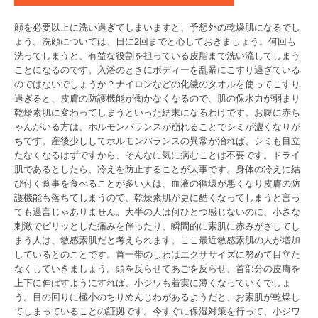
顔を必要以上に洗い過ぎてしまいますと、予想外の乾燥肌になるでし
ょう。洗顔については、日に2回までと心しておきましょう。何回も
洗ってしまうと、有益な役割を担っている皮脂まで洗い流してしまう
ことになるのです。入浴のときにボディーを乱暴にこすり過ぎている
のではないでしょうか？ナイロンなどの化繊のタオルを使ってこすり
過ぎると、皮膚の防護機能が働かなくなるので、肌の保水力が弱まり
乾燥素肌に変わってしまうといった結末になるわけです。お腹に赤ち
ゃんがいる方は、ホルモンバランスが崩れることでシミが濃くなりが
ちです。産後少ししてホルモンバランスの異常が治れば、シミも目立
たなくなるはずですから、そんなに気に病むことは不要です。ドライ
肌であるとしたら、冷えを防止することが大事です。身体の冷えに結
び付く食事を食べることが多い人は、血液の循環が悪くなり皮膚の防
護機能も落ちてしまうので、乾燥素肌が更に酷くなってしまうと言っ
ても過言じゃありません。大半の人は何ひとつ感じないのに、小さな
刺激でピリッとした痛みを伴ったり、瞬間的に素肌に赤みがさしてし
まう人は、敏感素肌だと考えられます。ここ最近敏感素肌の人が増加
しているとのことです。首一帯のしわはエクササイズに努めて目立た
なくしていきましょう。頭を反らせてあごを反らせ、首部分の皮膚を
上下に伸ばすようにすれば、小ジワも着実に薄くなっていくでしょ
う。目の回りに極小のちりめんじわがあるようだと、お素肌が乾燥し
てしまっていることの証拠です。今すぐに保湿対策を行って、小ジワ