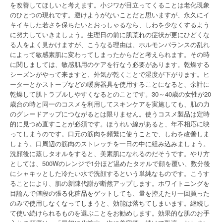
を改善してほしいと考えます。小ジワが目立ってくることは老化現象
のひとつの現れです。避けようがないことだと思いますが、永久にイ
キイキした若さを保ちたいとおっしゃるなら、しわを少なくするよう
に努力していきましょう。生理日の前に肌荒れの症状が更にひどくな
る人をよく見かけますが、こうなる理由は、ホルモンバランスの乱れ
によって敏感素肌に変わってしまったからだと考えられます。その時
に関しましては、敏感肌用のケアを行なう必要があります。乾燥する
シーズンがやって来ますと、外気が乾くことで湿度が下がります。ヒ
ーターとかストーブなどの暖房器具を使用することになると、余計に
乾燥して肌トラブルしやすくなるとのことです。30～40歳の女性が20
歳台の時と同一のコスメを利用してスキンケアを実施しても、肌の力
のグレードアップにつながるとは限りません。使うコスメ製品は定時
的に見つめ直すことが必須です。ほうれい線があると、年不相応に映
ってしまうのです。口元の筋肉を頻繁に使うことで、しわを改善しま
しょう。口周辺の筋肉のストレッチを一日の中に組み込みましょう。
洗顔後に蒸しタオルをすると、美素肌になれるのだそうです。やり方
としては、500Wのレンジで1分ほど温めたタオルで顔を覆い、数分後
にシャキッとした冷たい水で洗顔するという単純なものです。こうす
ることにより、肌の新陳代謝が断然アップします。ホワイトニングを
目論んで値段の張る化粧品をゲットしても、量を控えたり一回買った
のみで使用しなくなってしまうと、効能は落ちてしまいます。継続し
て使い続けられるものを選ぶことをお勧めします。効果的な肌のお手