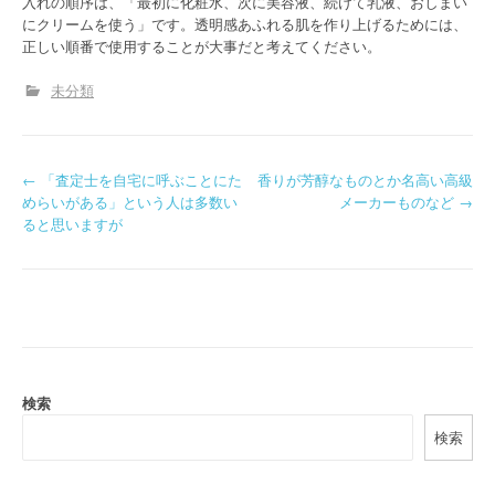
入れの順序は、「最初に化粧水、次に美容液、続けて乳液、おしまい
にクリームを使う」です。透明感あふれる肌を作り上げるためには、
正しい順番で使用することが大事だと考えてください。
未分類
P
←
「査定士を自宅に呼ぶことにた
香りが芳醇なものとか名高い高級
めらいがある」という人は多数い
メーカーものなど
→
o
ると思いますが
s
t
n
a
検索
v
検索
i