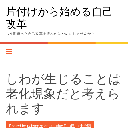
Skip
片付けから始める自己
to
content
改革
もう間違った自己改革を選ぶのはやめにしませんか？
しわが生じることは
老化現象だと考えら
れます
Posted by
p2bscg78
on
2021年5月10日
in
未分類