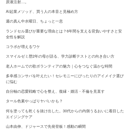
g
原液注射…。
a
AI起業メソッド、買う人の本音と見極め方
週の真ん中水曜日、ちょっと一息
t
ランドセル選びが重要な理由とは？6年間を支える背負いやすさと安
i
全性を解説
o
コラボが増えるワケ
n
スマイルゼミ歴2年の母が語る、学力診断テストとの向き合い方
老人ホームでの歌ボランティアの魅力｜心をつなぐ温かな時間
多幸感コンサバを叶えたい！セレモニーにぴったりのアイメイク選び
に悩む
自分軸の恋愛戦略で心を整え、復縁・婚活・不倫を見直す
タール色素やっぱりヤバいかも？
何を塗っても乾くを抜け出した。30代からの内側うるおいに着目した
エイジングケア
山本由伸、ドジャースで先発登板！感動の瞬間