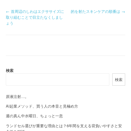
P
←
首周辺のしわはエクササイズに
的を射たスキンケアの順番は
→
取り組むことで目立たなくしまし
o
ょう
s
t
n
a
検索
v
検索
i
g
原液注射…。
a
AI起業メソッド、買う人の本音と見極め方
週の真ん中水曜日、ちょっと一息
t
ランドセル選びが重要な理由とは？6年間を支える背負いやすさと安
i