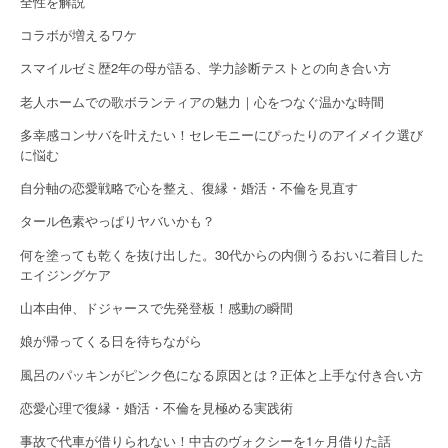
全性を解説
o
コラボが増えるワケ
n
スマイルゼミ歴2年の母が語る、学力診断テストとの向き合い方
老人ホームでの歌ボランティアの魅力｜心をつなぐ温かな時間
多幸感コンサバを叶えたい！セレモニーにぴったりのアイメイク選び
に悩む
自分軸の恋愛戦略で心を整え、復縁・婚活・不倫を見直す
タール色素やっぱりヤバいかも？
何を塗っても乾くを抜け出した。30代からの内側うるおいに着目した
エイジングケア
山本由伸、ドジャースで先発登板！感動の瞬間
娘が帰ってくる日を待ちながら
風呂のパッキンがピンク色になる原因とは？正体と上手な付き合い方
恋愛心理で復縁・婚活・不倫を見極める実践術
事故で代車が借りられない！中古のヴォクシーを1ヶ月借りた話