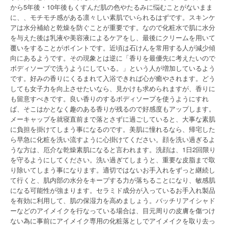
から5年後・10年後もくすんだ肌の色やたるみに悩むことがないまま
に、、モチモチ感がある凛々しい素肌でいられるはずです。スキンケ
アは水分補給と乾燥を防ぐことが重要です。なので化粧水で肌に水分
を与えた後は乳液や美容液によるケアをし、最後にクリームを用いて
覆いをすることがポイントです。近頃は石けんを常用する人が減少傾
向にあるようです。その現象とは逆に「香りを最優先に考えたいので
ボディソープで洗うようにしている。」という人が増加しているよう
です。好みの香りにくるまれて入浴できれば心が癒やされます。どう
しても女子力を向上させたいなら、見かけも求められますが、香りに
も留意すべきです。良い香りのするボディソープを使うようにすれ
ば、そこはかとなく趣のある香りが残るので好感度もアップします。
メーキャップを就寝直前まで落とさずに過ごしていると、大事な素肌
に負担を掛けてしまう事になるのです。美肌に憧れるなら、帰宅した
ら早急に化粧を洗い流すように心掛けてください。顔を洗い過ぎるよ
うな方は、厄介な乾燥素肌になると言われます。洗顔は、1日2回限り
を守るようにしてください。洗い過ぎてしまうと、重要な皮脂まで取
り除いてしまう事になります。適切ではないお手入れをずっと継続し
て行くと、肌内部の水分をキープする力が落ちることになり、敏感肌
になる可能性が強まります。セラミド成分が入っているお手入れ製品
を有効に利用して、肌の保湿力を高めましょう。バッチリアイシャド
ーなどのアイメイクを行なっている場合は、目元周りの皮膚を傷つけ
ない為に事前にアイメイク専用の化粧落としでアイメイクを取り去っ