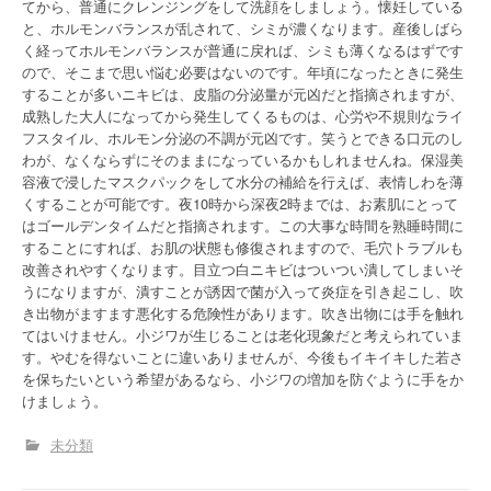
てから、普通にクレンジングをして洗顔をしましょう。懐妊している
と、ホルモンバランスが乱されて、シミが濃くなります。産後しばら
く経ってホルモンバランスが普通に戻れば、シミも薄くなるはずです
ので、そこまで思い悩む必要はないのです。年頃になったときに発生
することが多いニキビは、皮脂の分泌量が元凶だと指摘されますが、
成熟した大人になってから発生してくるものは、心労や不規則なライ
フスタイル、ホルモン分泌の不調が元凶です。笑うとできる口元のし
わが、なくならずにそのままになっているかもしれませんね。保湿美
容液で浸したマスクパックをして水分の補給を行えば、表情しわを薄
くすることが可能です。夜10時から深夜2時までは、お素肌にとって
はゴールデンタイムだと指摘されます。この大事な時間を熟睡時間に
することにすれば、お肌の状態も修復されますので、毛穴トラブルも
改善されやすくなります。目立つ白ニキビはついつい潰してしまいそ
うになりますが、潰すことが誘因で菌が入って炎症を引き起こし、吹
き出物がますます悪化する危険性があります。吹き出物には手を触れ
てはいけません。小ジワが生じることは老化現象だと考えられていま
す。やむを得ないことに違いありませんが、今後もイキイキした若さ
を保ちたいという希望があるなら、小ジワの増加を防ぐように手をか
けましょう。
未分類