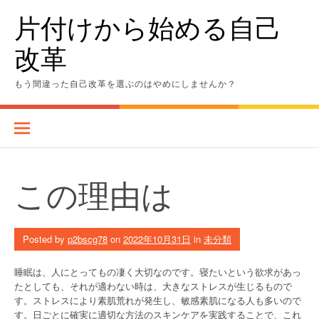
Skip
片付けから始める自己
to
content
改革
もう間違った自己改革を選ぶのはやめにしませんか？
この理由は
Posted by
p2bscg78
on
2022年10月31日
in
未分類
睡眠は、人にとってもの凄く大切なのです。寝たいという欲求があっ
たとしても、それが適わない時は、大きなストレスが生じるもので
す。ストレスにより素肌荒れが発生し、敏感素肌になる人も多いので
す。日ごとに確実に適切な方法のスキンケアを実践することで、これ