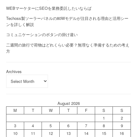
WEBマーケターにSEOを業務委託したいならば
Techoss製ソーラーパネルの80Wモデルが注目される理由と活用シー
ンを詳しく解説
コミュニケーションのボタンの掛け違い
二週間の旅行で荷物はどれくらい必要？無理なく準備するための考え
方
Archives
August 2026
M
T
W
T
F
S
S
1
2
3
4
5
6
7
8
9
10
11
12
13
14
15
16