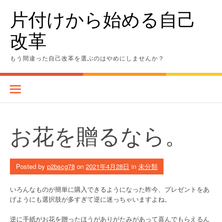
Skip
片付けから始める自己
to
content
改革
もう間違った自己改革を選ぶのはやめにしませんか？
お花を贈るなら。
Posted by
p2bscg78
on
2021年4月28日
in
未分類
いろんなものが簡単に購入できるようになった昨今、プレゼントをあ
げようにも選択肢が多すぎて逆に迷っちゃいますよね。
逆に手紙がお花を贈ったほうがありがたみがあって喜んでもらえるん