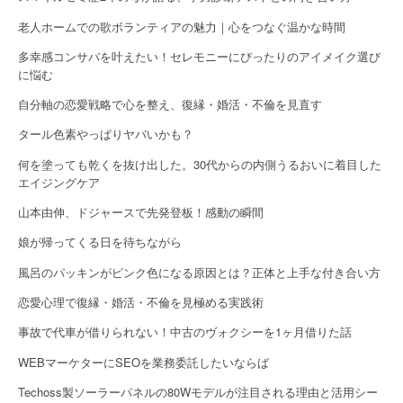
老人ホームでの歌ボランティアの魅力｜心をつなぐ温かな時間
多幸感コンサバを叶えたい！セレモニーにぴったりのアイメイク選び
に悩む
自分軸の恋愛戦略で心を整え、復縁・婚活・不倫を見直す
タール色素やっぱりヤバいかも？
何を塗っても乾くを抜け出した。30代からの内側うるおいに着目した
エイジングケア
山本由伸、ドジャースで先発登板！感動の瞬間
娘が帰ってくる日を待ちながら
風呂のパッキンがピンク色になる原因とは？正体と上手な付き合い方
恋愛心理で復縁・婚活・不倫を見極める実践術
事故で代車が借りられない！中古のヴォクシーを1ヶ月借りた話
WEBマーケターにSEOを業務委託したいならば
Techoss製ソーラーパネルの80Wモデルが注目される理由と活用シー