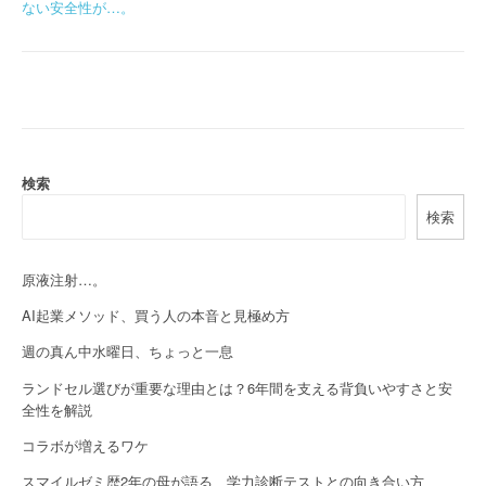
o
ない安全性が…。
s
t
n
a
検索
v
検索
i
g
原液注射…。
a
AI起業メソッド、買う人の本音と見極め方
週の真ん中水曜日、ちょっと一息
t
ランドセル選びが重要な理由とは？6年間を支える背負いやすさと安
i
全性を解説
o
コラボが増えるワケ
n
スマイルゼミ歴2年の母が語る、学力診断テストとの向き合い方