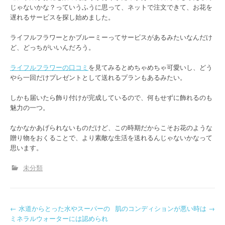
じゃないかな？っていうふうに思って、ネットで注文できて、お花を
遅れるサービスを探し始めました。
ライフルフラワーとかブルーミーってサービスがあるみたいなんだけ
ど、どっちがいいんだろう。
ライフルフラワーの口コミ
を見てみるとめちゃめちゃ可愛いし、どう
やら一回だけプレゼントとして送れるプランもあるみたい。
しかも届いたら飾り付けが完成しているので、何もせずに飾れるのも
魅力の一つ。
なかなかあげられないものだけど、この時期だからこそお花のような
贈り物をおくることで、より素敵な生活を送れるんじゃないかなって
思います。
未分類
P
←
水道からとった水やスーパーの
肌のコンディションが悪い時は
→
ミネラルウォーターには認められ