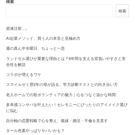
検索
v
検索
i
g
原液注射…。
a
AI起業メソッド、買う人の本音と見極め方
週の真ん中水曜日、ちょっと一息
t
ランドセル選びが重要な理由とは？6年間を支える背負いやすさと安
i
全性を解説
o
コラボが増えるワケ
n
スマイルゼミ歴2年の母が語る、学力診断テストとの向き合い方
老人ホームでの歌ボランティアの魅力｜心をつなぐ温かな時間
多幸感コンサバを叶えたい！セレモニーにぴったりのアイメイク選び
に悩む
自分軸の恋愛戦略で心を整え、復縁・婚活・不倫を見直す
タール色素やっぱりヤバいかも？