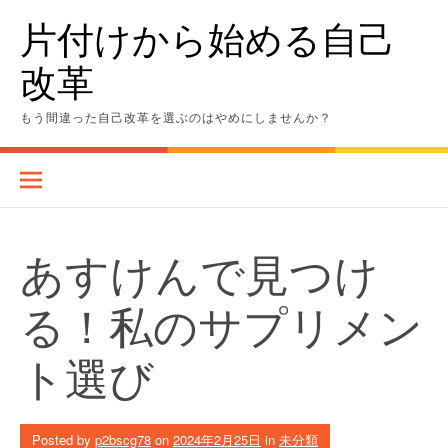
Skip
片付けから始める自己
to
content
改革
もう間違った自己改革を選ぶのはやめにしませんか？
あすけんで見つけ
る！私のサプリメン
ト選び
Posted by
p2bscg78
on
2024年2月25日
in
未分類