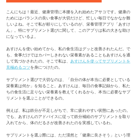
こんにちは！最近、健康管理に本腰を入れ始めたアサコです。健康の
ためにはバランスの良い食事が大切だけど、忙しい毎日でなかなか難
しいよね。そこで私が頼りにしているのが、栄養管理アプリ「あすけ
ん」。特にサプリメント選びに関して、このアプリは私の大きな助け
になっているよ。
あすけんを使い始めてから、私の食生活はグッと改善されたんだ。で
も、食事だけではカバーしきれない栄養素があることもあすけんを通
して気づかされたの。そこで私は、
あすけんを使ってサプリメントを
見極めるコツ
を身につけたの。
サプリメント選びで大切なのは、「自分の体が本当に必要としている
栄養素は何か」を知ること。あすけんは、毎日の食事記録から、私た
ちの食生活に足りない栄養素を教えてくれるから、本当に必要なサプ
リメントを選ぶことができるの。
例えば、私は鉄分が不足しがちで、常に疲れやすい状態にあったの。
でも、あすけんのアドバイスに従って鉄分補給のサプリメントを取り
入れてから、体のだるさが改善されたのを実感しているわ。
サプリメントを選ぶ際には、ただ漠然と「健康に良さそう」という理