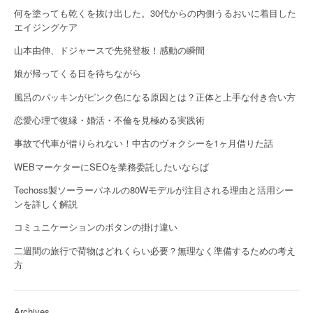
何を塗っても乾くを抜け出した。30代からの内側うるおいに着目した
エイジングケア
山本由伸、ドジャースで先発登板！感動の瞬間
娘が帰ってくる日を待ちながら
風呂のパッキンがピンク色になる原因とは？正体と上手な付き合い方
恋愛心理で復縁・婚活・不倫を見極める実践術
事故で代車が借りられない！中古のヴォクシーを1ヶ月借りた話
WEBマーケターにSEOを業務委託したいならば
Techoss製ソーラーパネルの80Wモデルが注目される理由と活用シー
ンを詳しく解説
コミュニケーションのボタンの掛け違い
二週間の旅行で荷物はどれくらい必要？無理なく準備するための考え
方
Archives