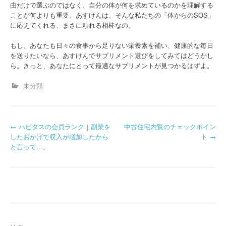
由だけで選ぶのではなく、自分の体が何を求めているのかを理解する
ことが何よりも重要。あすけんは、そんな私たちの「体からのSOS」
に応えてくれる、まさに頼れる相棒なの。
もし、あなたも日々の食事から足りない栄養素を補い、健康的な毎日
を送りたいなら、あすけんでサプリメント選びをしてみてはどうかし
ら。きっと、あなたにとって最適なサプリメントが見つかるはずよ。
未分類
P
←
ハピタスの会員ランク｜副業を
中古住宅内覧のチェックポイン
したおかげで収入が増加したから
ト
→
o
と言って…。
s
t
n
a