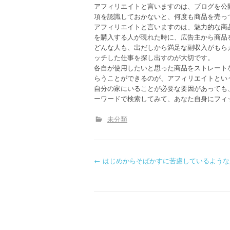
アフィリエイトと言いますのは、ブログを公
項を認識しておかないと、何度も商品を売っ
アフィリエイトと言いますのは、魅力的な商
を購入する人が現れた時に、広告主から商品
どんな人も、出だしから満足な副収入がもら
ッチした仕事を探し出すのが大切です。
各自が使用したいと思った商品をストレート
らうことができるのが、アフィリエイトとい
自分の家にいることが必要な要因があっても
ーワードで検索してみて、あなた自身にフィ
未分類
P
←
はじめからそばかすに苦慮しているような
o
s