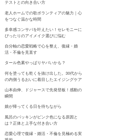
テストとの向き合い方
老人ホームでの歌ボランティアの魅力｜心
をつなぐ温かな時間
多幸感コンサバを叶えたい！セレモニーに
ぴったりのアイメイク選びに悩む
自分軸の恋愛戦略で心を整え、復縁・婚
活・不倫を見直す
タール色素やっぱりヤバいかも？
何を塗っても乾くを抜け出した。30代から
の内側うるおいに着目したエイジングケア
山本由伸、ドジャースで先発登板！感動の
瞬間
娘が帰ってくる日を待ちながら
風呂のパッキンがピンク色になる原因と
は？正体と上手な付き合い方
恋愛心理で復縁・婚活・不倫を見極める実
践術