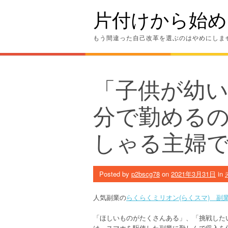
Skip
片付けから始め
to
content
もう間違った自己改革を選ぶのはやめにしま
「子供が幼
分で勤める
しゃる主婦で
Posted by
p2bscg78
on
2021年3月31日
in
人気副業の
らくらくミリオン(らくスマ) 副
「ほしいものがたくさんある」、「挑戦した
は、スマホを駆使した副業に勤しんで収入を