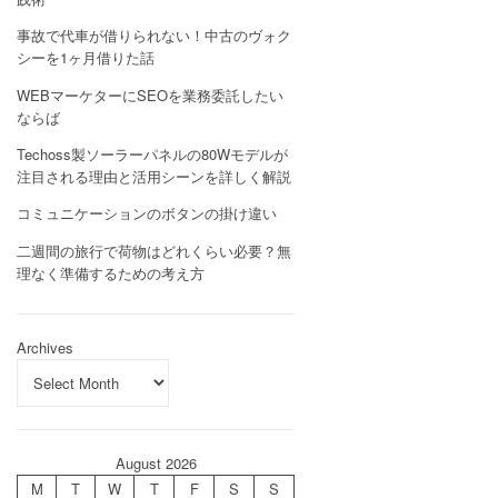
事故で代車が借りられない！中古のヴォク
シーを1ヶ月借りた話
WEBマーケターにSEOを業務委託したい
ならば
Techoss製ソーラーパネルの80Wモデルが
注目される理由と活用シーンを詳しく解説
コミュニケーションのボタンの掛け違い
二週間の旅行で荷物はどれくらい必要？無
理なく準備するための考え方
Archives
August 2026
M
T
W
T
F
S
S