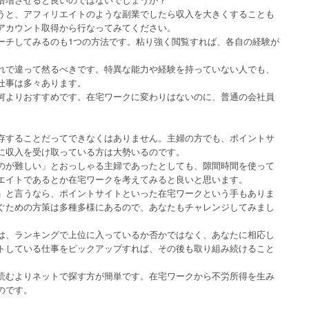
うと、アフィリエイトのような副業でしたら収入を大きくすることも
アカウント取得から行なってみてください。
ーチしてみるのも1つの方法です。粘り強く閲覧すれば、各自の経験が
れで違って然るべきです。特異な能力や経験を持っていない人でも、
仕事は多々あります。
何よりおすすめです。在宅ワークに変わりはないのに、普通の会社員
。
存することだってできなくはありません。主婦の方でも、ポイントサ
に収入を受け取っている方は大勢いるのです。
のが難しい」とおっしゃる主婦であったとしても、隙間時間を使って
エイトであるとか在宅ワークを考えてみると良いと思います。
」と言うなら、ポイントサイトといった在宅ワークという手もありま
ぐための方策は多種多様にあるので、あなたもチャレンジしてみまし
は、ランキングで上位に入っているか否かではなく、あなたに相応し
トしている仕事をピックアップすれば、その後も取り組み続けること
読むよりネットで探す方が簡単です。在宅ワークから不労所得を生み
のです。