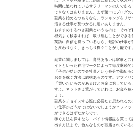
時間に追われているサラリーマンの方であろ
できなくはありません。まず第一にブログの
副業を始めるつもりなら、ランキングをリサ
活きる仕事が見つかるに違いありません。
おすすめするべき副業というものは、それぞ
根気よく検索すれば、取り組むことができる
英語に自信を持っているなら、翻訳の仕事が
と変わりなく、きっちり稼ぐことが可能です
副業に関しましては、育児あるいは家事と共
イトといった在宅ワークによって毎度継続的
「子供が幼いので会社員という身分で勤める
お金を稼ぐ方法は結構あるのです。アフィリ
「買いたいものがあるけどお金に窮している
すよ。ネットさえ繋がっていれば、お金を稼
ょう。
副業をチョイスする際に必要だと思われるの
い仕事かどうかではないでしょうか？フィッ
ができるはずだからです。
稼ぐ方法を探すなら、バイト情報誌を買って
出す方法まで、色んなものが披露されている