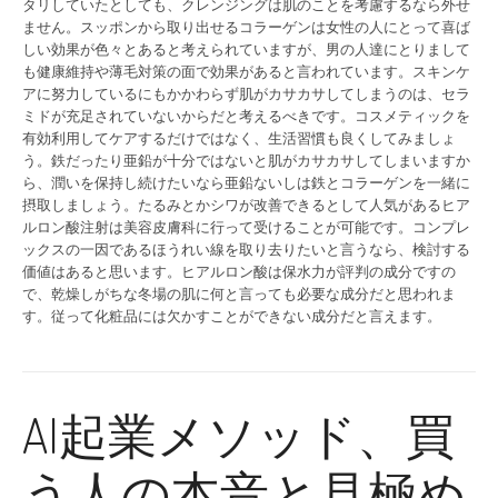
タリしていたとしても、クレンジングは肌のことを考慮するなら外せ
ません。スッポンから取り出せるコラーゲンは女性の人にとって喜ば
しい効果が色々とあると考えられていますが、男の人達にとりまして
も健康維持や薄毛対策の面で効果があると言われています。スキンケ
アに努力しているにもかかわらず肌がカサカサしてしまうのは、セラ
ミドが充足されていないからだと考えるべきです。コスメティックを
有効利用してケアするだけではなく、生活習慣も良くしてみましょ
う。鉄だったり亜鉛が十分ではないと肌がカサカサしてしまいますか
ら、潤いを保持し続けたいなら亜鉛ないしは鉄とコラーゲンを一緒に
摂取しましょう。たるみとかシワが改善できるとして人気があるヒア
ルロン酸注射は美容皮膚科に行って受けることが可能です。コンプレ
ックスの一因であるほうれい線を取り去りたいと言うなら、検討する
価値はあると思います。ヒアルロン酸は保水力が評判の成分ですの
で、乾燥しがちな冬場の肌に何と言っても必要な成分だと思われま
す。従って化粧品には欠かすことができない成分だと言えます。
AI起業メソッド、買
う人の本音と見極め