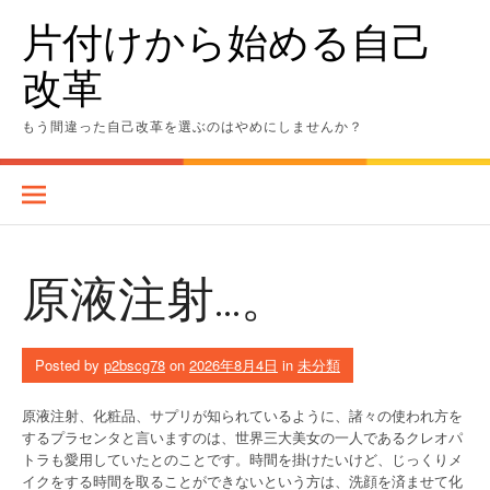
Skip
片付けから始める自己
to
content
改革
もう間違った自己改革を選ぶのはやめにしませんか？
原液注射…。
Posted by
p2bscg78
on
2026年8月4日
in
未分類
原液注射、化粧品、サプリが知られているように、諸々の使われ方を
するプラセンタと言いますのは、世界三大美女の一人であるクレオパ
トラも愛用していたとのことです。時間を掛けたいけど、じっくりメ
イクをする時間を取ることができないという方は、洗顔を済ませて化