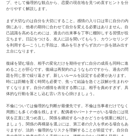
プ、そして倫理的な観点から、恋愛の現在地を見つめ直すヒントを分
かりやすく解説します。
まず大切なのは自分を大切にすること。感情の入り口は常に自分の内
側にあり、他者の期待に合わせて自分を変える必要はありません。自
己認識を高めるためには、過去の出来事を丁寧に棚卸しする習慣が役
立ちます。日記をつける、友人に話を聞いてもらう、カウンセリング
を利用する—こうした手段は、痛みを引きずらず次の一歩を踏み出す
土台になります。
復縁を望む場合、相手の変化だけを期待せずに自分の成長も同時に進
めることが肝心です。復縁は再契約のようなものですから、過去の問
題を同じ形で繰り返さず、新しいルールを設定する必要があります。
時には距離を置く時間も必要で、焦って結論を急ぐと誤解が生まれや
すくなります。自分の感情を表現する際には、相手を責めすぎず、具
体的な行動を落とし込む言い方を心掛けましょう。
不倫については倫理的な判断が最優先です。不倫は当事者だけでなく
周囲にも多くの傷を残します。配偶者やパートナーがいる場合には現
状を正直に見つめ直し、関係を継続するべきかどうかを慎重に検討し
ましょう。関係の再構築を選ぶには、第三者の介入を求める場合もあ
りますが、法的・倫理的なリスクを理解することが前提です。自分自
身の幸福と他者の安心を天秤にかけ、後悔の少ない決断を目指しま