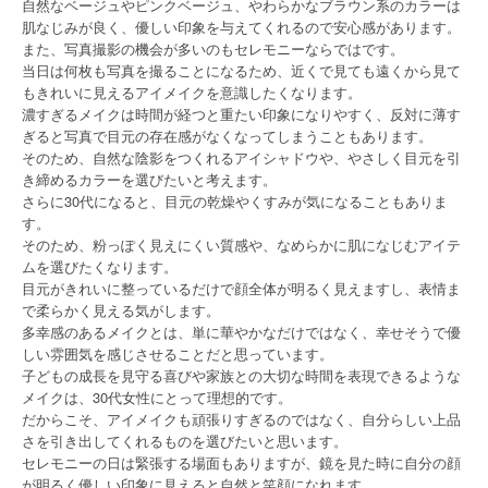
自然なベージュやピンクベージュ、やわらかなブラウン系のカラーは
肌なじみが良く、優しい印象を与えてくれるので安心感があります。
また、写真撮影の機会が多いのもセレモニーならではです。
当日は何枚も写真を撮ることになるため、近くで見ても遠くから見て
もきれいに見えるアイメイクを意識したくなります。
濃すぎるメイクは時間が経つと重たい印象になりやすく、反対に薄す
ぎると写真で目元の存在感がなくなってしまうこともあります。
そのため、自然な陰影をつくれるアイシャドウや、やさしく目元を引
き締めるカラーを選びたいと考えます。
さらに30代になると、目元の乾燥やくすみが気になることもありま
す。
そのため、粉っぽく見えにくい質感や、なめらかに肌になじむアイテ
ムを選びたくなります。
目元がきれいに整っているだけで顔全体が明るく見えますし、表情ま
で柔らかく見える気がします。
多幸感のあるメイクとは、単に華やかなだけではなく、幸せそうで優
しい雰囲気を感じさせることだと思っています。
子どもの成長を見守る喜びや家族との大切な時間を表現できるような
メイクは、30代女性にとって理想的です。
だからこそ、アイメイクも頑張りすぎるのではなく、自分らしい上品
さを引き出してくれるものを選びたいと思います。
セレモニーの日は緊張する場面もありますが、鏡を見た時に自分の顔
が明るく優しい印象に見えると自然と笑顔になれます。