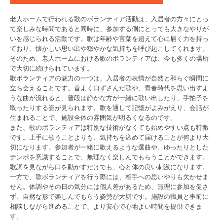
老人ホームで行われる歌のボランティア活動は、入居者の方々にとっ
て楽しみな時間であると同時に、参加する側にとっても大きなやりが
いを感じられる活動です。歌は年齢や言葉を超えて心に届く力を持っ
ており、懐かしい思い出や穏やかな気持ちを呼び起こしてくれます。
そのため、老人ホームにおける歌のボランティアは、今も多くの場所
で大切に続けられています。
歌ボランティアの魅力の一つは、入居者の表情が自然と和らぐ瞬間に
立ち会えることです。昔よく口ずさんだ歌や、青春時代を思い出すよ
うな曲が流れると、普段は静かな方が一緒に歌い出したり、手拍子を
取ったりする姿が見られます。歌を通して記憶がよみがえり、会話が
生まれることで、施設全体の雰囲気が明るくなるのです。
また、歌のボランティアは特別な技術がなくても始めやすい点も特徴
です。上手に歌うことよりも、気持ちを込めて届けることが何より大
切になります。参加者が一緒に歌えるような選曲や、ゆったりとした
テンポを意識することで、無理なく楽しんでもらうことができます。
歌詞を見ながら口を動かすだけでも、心と体の良い刺激になります。
一方で、歌ボランティアを行う際には、相手への思いやりも欠かせま
せん。体調やその日の気分には個人差があるため、無理に参加を促さ
ず、自然な形で楽しんでもらう姿勢が大切です。施設の職員と事前に
相談しながら進めることで、より安心で心地よい時間を提供できま
す。