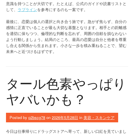
意識を持つことが大切です。たとえば、公式のガイドや読書リストと
して、
ラブライン
を参考にするのも一案です。
最後に、恋愛は個人の選択と向き合う旅です。急がず焦らず、自分の
感情に正直でいることが最も大切な基盤となります。相手との距離感
を適切に保ちつつ、倫理的な判断を忘れず、周囲の信頼を損なわない
よう行動しましょう。結局のところ、最高の恋愛は自分と他者を尊重
し合える関係から生まれます。小さな一歩を積み重ねることで、望む
未来へと近づけるはずです。
タール色素やっぱり
ヤバいかも？
Posted by
p2bscg78
on
2026年5月28日
in
美容・スキンケア
今日は仕事帰りにドラッグストアへ寄って、新しい口紅を見ていまし