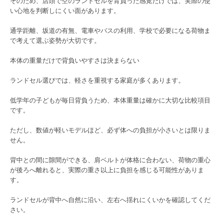
そのため、店頭で空のランドセルを背負った感覚だけでは、実際の使
い心地を判断しにくい面があります。
通学距離、坂道の有無、電車やバスの利用、学校で必要になる荷物ま
で考えて選ぶ姿勢が大切です。
本体の重量だけで背負いやすさは決まらない
ランドセル選びでは、軽さを重視する家庭が多くあります。
低学年の子どもが毎日背負うため、本体重量は確かに大切な比較項目
です。
ただし、数値が軽いモデルほど、必ず体への負担が小さいとは限りま
せん。
背中との間に隙間ができる、肩ベルトが体格に合わない、荷物の重心
が後ろへ離れると、実際の重さ以上に負担を感じる可能性がありま
す。
ランドセルが背中へ自然に沿い、左右へ揺れにくいかを確認してくだ
さい。