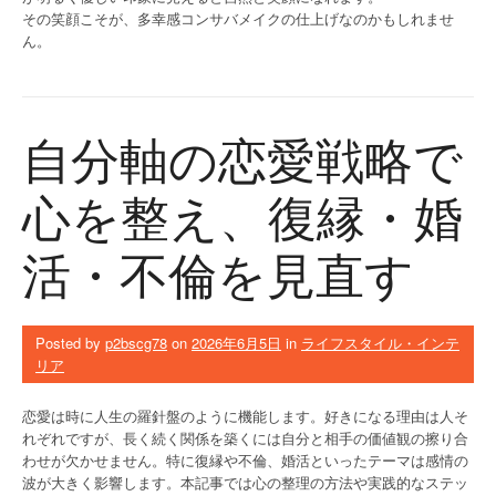
その笑顔こそが、多幸感コンサバメイクの仕上げなのかもしれませ
ん。
自分軸の恋愛戦略で
心を整え、復縁・婚
活・不倫を見直す
Posted by
p2bscg78
on
2026年6月5日
in
ライフスタイル・インテ
リア
恋愛は時に人生の羅針盤のように機能します。好きになる理由は人そ
れぞれですが、長く続く関係を築くには自分と相手の価値観の擦り合
わせが欠かせません。特に復縁や不倫、婚活といったテーマは感情の
波が大きく影響します。本記事では心の整理の方法や実践的なステッ