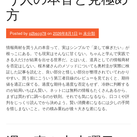
方
Posted by
p2bscg78
on
2026年8月1日
in
未分類
情報商材を買う人の本音って、実はシンプルで「楽して稼ぎたい」が
根っこにある。でも現実はそんなに甘くない。ちゃんと学んで実践で
きる人だけが結果を出せる世界だ。とはいえ、道具としての情報商材
を否定はしない。桜木健さんのメソッドについても奥村圭が実際に検
証した記事を読むと、良い部分と怪しい部分が整理されていてわかり
やすい。買う前にこういう第三者目線のレビューを見ておくと、期待
値を適正に保てる。過度な期待も過度な否定もせず、冷静に判断する
のが結局いちばん賢い。ネットには無料の情報もたくさんあるから、
まずは買わずに調べるのが鉄則。それでも気になるなら、口コミや評
判をじっくり読んでから決めよう。賢い消費者になるには少しの手間
を惜しまないこと。その積み重ねが後々大きな差になる。