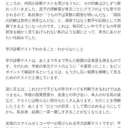
ところが、何回か診断テストを受けるうちに、その印象は少しずつ変
わっていきました。息子の理解度が単元ごとにグラフのような形で示
されるので、私自身が「うちの子は算数の図形が弱いんだな」「国語
の読解は意外と得意なんだな」と、感覚ではなく数字や記録として把
握できるようになったのです。これは、毎日忙しい中で子どもの学習
状況を細かく見てあげられない私のような親にとって、本当にありが
たい仕組みでした。
学力診断テストでわかること・わからないこと
学力診断テストは、あくまで今まで学んだ範囲の定着度を測るもので
す。そのため、学校の単元テストのように「今週習ったこと」をピン
ポイントで確認するというよりは、もう少し広い範囲を俯瞰して見る
ためのテストだと感じています。
逆に言えば、これだけで子どもの学力すべてを判断できるわけではあ
りません。学校の授業態度や、友達との学び合い、本人のやる気の波
など、テストには映らない部分もたくさんあります。そのことを理解
したうえで、あくまで「ひとつの目安」として受け止めるようにして
から、私自身、結果に一喜一憂しすぎることがなくなりました。
全国のスマイルゼミユーザーが受けられる学力診断テストですが、平