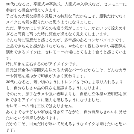
30代になると、卒園式や卒業式、入園式や入学式など、セレモニーに
参加する機会が増えてきます。
子どもの大切な節目を見届ける特別な日だからこそ、服装だけでなく
メイクにも気を配りたいと思うようになりました。
ただ、華やかにしすぎるのも違う気がしますし、かといって控えめす
ぎると写真に写った時に顔色が冴えなく見えてしまいます。
そんな時に理想だと感じるのが、多幸感のあるコンサバメイクです。
上品できちんと感がありながらも、やわらかく親しみやすい雰囲気を
演出できるメイクは、セレモニーの場にとてもよく合うと感じていま
す。
特に印象を左右するのがアイメイクです。
目元は顔全体の雰囲気を決める大切なパーツだからこそ、どんなカラ
ーや質感を選ぶかで印象が大きく変わります。
30代になると、若い頃のようにトレンドをそのまま取り入れるより
も、自分らしさや品の良さを意識するようになります。
そのため、派手なラメや強い色味よりも、自然な立体感や透明感を演
出できるアイメイクに魅力を感じるようになりました。
セレモニーの日は主役ではありません。
あくまでも子どもや家族を引き立てながら、自分自身もきれいに見せ
たいという気持ちがあります。
だからこそ、目元だけが浮いて見えるようなメイクは避けたいと思い
ます。