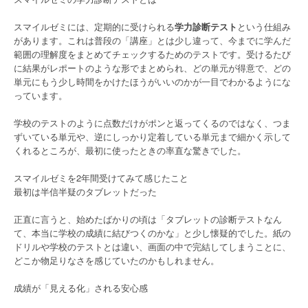
スマイルゼミには、定期的に受けられる
学力診断テスト
という仕組み
があります。これは普段の「講座」とは少し違って、今までに学んだ
範囲の理解度をまとめてチェックするためのテストです。受けるたび
に結果がレポートのような形でまとめられ、どの単元が得意で、どの
単元にもう少し時間をかけたほうがいいのかが一目でわかるようにな
っています。
学校のテストのように点数だけがポンと返ってくるのではなく、つま
ずいている単元や、逆にしっかり定着している単元まで細かく示して
くれるところが、最初に使ったときの率直な驚きでした。
スマイルゼミを2年間受けてみて感じたこと
最初は半信半疑のタブレットだった
正直に言うと、始めたばかりの頃は「タブレットの診断テストなん
て、本当に学校の成績に結びつくのかな」と少し懐疑的でした。紙の
ドリルや学校のテストとは違い、画面の中で完結してしまうことに、
どこか物足りなさを感じていたのかもしれません。
成績が「見える化」される安心感