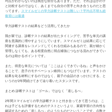
均点がわからないのは残念な部分もあります。ただ、それはほかの子
と比較するのではなく、あくまでも自分の苦手と向き合うものだと思
ってます。
スマイルゼミの学力診断テストは難しい？平均点不明も総
復習には最適
学力診断テストの結果をどう活用してきたか
我が家では、診断テストの結果が出たタイミングで、苦手な単元の講
座を意識的に増やすようにしています。スマイルゼミは結果に応じて
関連する講座をレコメンドしてくれる仕組みもあるので、親が細かく
管理しなくても、ある程度自然に弱点補強につながる流れができてい
るのは助かるポイントです。
また、得意な単元については「ここはよくできているね」と声をかけ
ることで、息子のモチベーション維持にもつなげています。テストの
結果を叱る材料にするのではなく、親子の会話のきっかけにする、と
いうのが2年間続けてきて辿り着いたスタンスです。
まとめ:診断テストは「ゴール」ではなく「道しるべ」
2年間スマイルゼミの学力診断テストと付き合ってきて思うのは、こ
れは子どもを評価するためのテストというより、家庭学習の方向性を
確認するための「道しるべ」のようなものだということです。点数そ