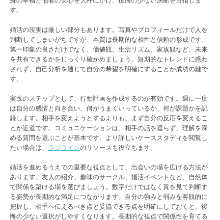
す。
婚活の現実は厳しい部分もあります。写真やプロフィールだけで人を
判断してしまいがちですが、本質は長期的な相性と信頼の形成です。
第一印象の良さだけでなく、価値観、生活リズム、家族観など、未来
を共有できるかをじっくり確かめましょう。短期的なトレンドに惑わ
されず、自己分析を通じて自分の希望を明確にすることが成功の鍵で
す。
実践のステップとして、行動計画を作成するのが有効です。週に一度
は自分の感情と向き合い、何がうまくいっているか、何が課題かを記
録します。相手を変えようとするよりも、まず自分の反応を変えるこ
とが近道です。コミュニケーションは、相手の話を遮らず、理解を深
める質問を選ぶことが基本です。より詳しいケーススタディを閲覧し
たい場合は、
ラブライン
のリソースも役立ちます。
婚活を進めるうえでの重要な視点として、出会いの場を広げる方法が
あります。友人の紹介、趣味のサークル、婚活イベントなど、自然体
で関係を築ける場を選びましょう。数字だけではなく質を見て判断す
る姿勢が長期的な満足につながります。自分の強みと弱みを客観的に
把握し、相手へ伝えるべき点と妥協できる点を明確にしておくと、後
悔の少ない選択がしやすくなります。長期的な視点で関係性を育てる