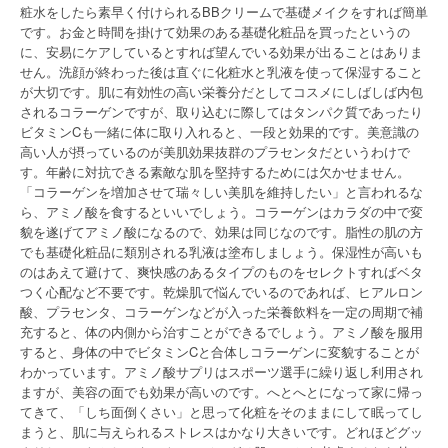
粧水をしたら素早く付けられるBBクリームで基礎メイクをすれば簡単
です。お金と時間を掛けて効果のある基礎化粧品を買ったというの
に、安易にケアしているとすれば望んでいる効果が出ることはありま
せん。洗顔が終わった後は直ぐに化粧水と乳液を使って保湿すること
が大切です。肌に有効性の高い栄養分だとしてコスメにしばしば内包
されるコラーゲンですが、取り込むに際してはタンパク質であったり
ビタミンCも一緒に体に取り入れると、一段と効果的です。美意識の
高い人が摂っているのが美肌効果抜群のプラセンタだというわけで
す。年齢に対抗できる素敵な肌を堅持するためには欠かせません。
「コラーゲンを増加させて瑞々しい美肌を維持したい」と言われるな
ら、アミノ酸を食するといいでしょう。コラーゲンはカラダの中で変
貌を遂げてアミノ酸になるので、効果は同じなのです。脂性の肌の方
でも基礎化粧品に類別される乳液は塗布しましょう。保湿性が高いも
のはあえて避けて、爽快感のあるタイプのものをセレクトすればベタ
つく心配など不要です。乾燥肌で悩んでいるのであれば、ヒアルロン
酸、プラセンタ、コラーゲンなどが入った栄養飲料を一定の周期で補
充すると、体の内側から治すことができるでしょう。アミノ酸を服用
すると、身体の中でビタミンCと合体しコラーゲンに変貌することが
わかっています。アミノ酸サプリはスポーツ選手に繰り返し利用され
ますが、美容の面でも効果が高いのです。へとへとになって家に帰っ
てきて、「しち面倒くさい」と思って化粧をそのままにして眠ってし
まうと、肌に与えられるストレスはかなり大きいです。どれほどグッ