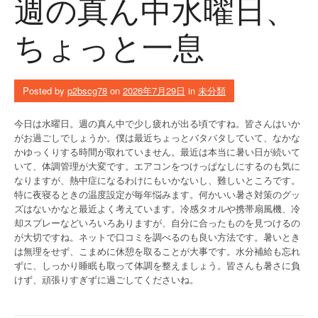
週の真ん中水曜日、
ちょっと一息
Posted by
p2bscg78
on
2026年7月29日
in
未分類
今日は水曜日。週の真ん中で少し疲れが出る頃ですね。皆さんはいか
がお過ごしでしょうか。僕は最近ちょっとバタバタしていて、なかな
かゆっくりする時間が取れていません。最近は本当に暑い日が続いて
いて、体調管理が大変です。エアコンをつけっぱなしにするのも気に
なりますが、熱中症になるわけにもいかないし、難しいところです。
特に夜寝るときの温度設定が毎年悩みます。何かいい暑さ対策のグッ
ズはないかなと最近よく考えています。冷感タオルや携帯扇風機、冷
却スプレーなどいろいろありますが、自分に合ったものを見つけるの
が大切ですね。ネットで口コミを調べるのも良い方法です。暑いとき
は無理をせず、こまめに休憩を取ることが大事です。水分補給も忘れ
ずに、しっかり睡眠も取って体調を整えましょう。皆さんも暑さに負
けず、頑張りすぎずに過ごしてくださいね。