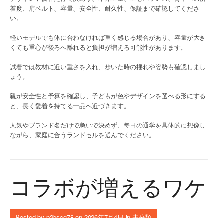
着度、肩ベルト、容量、安全性、耐久性、保証まで確認してくださ
い。
軽いモデルでも体に合わなければ重く感じる場合があり、容量が大き
くても重心が後ろへ離れると負担が増える可能性があります。
試着では教材に近い重さを入れ、歩いた時の揺れや姿勢も確認しまし
ょう。
親が安全性と予算を確認し、子どもが色やデザインを選べる形にする
と、長く愛着を持てる一品へ近づきます。
人気やブランド名だけで急いで決めず、毎日の通学を具体的に想像し
ながら、家庭に合うランドセルを選んでください。
コラボが増えるワケ
Posted by
p2bscg78
on
2026年7月4日
in
未分類